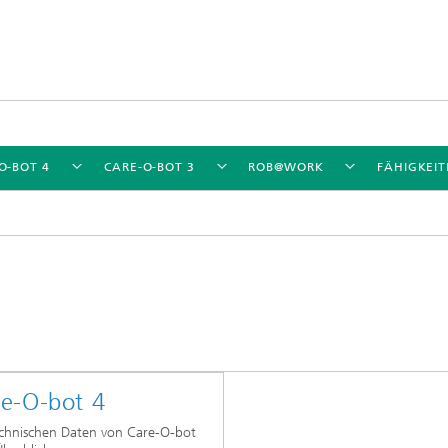
O-BOT 4
CARE-O-BOT 3
ROB@WORK
FÄHIGKEI
e-O-bot 4
echnischen Daten von Care-O-bot