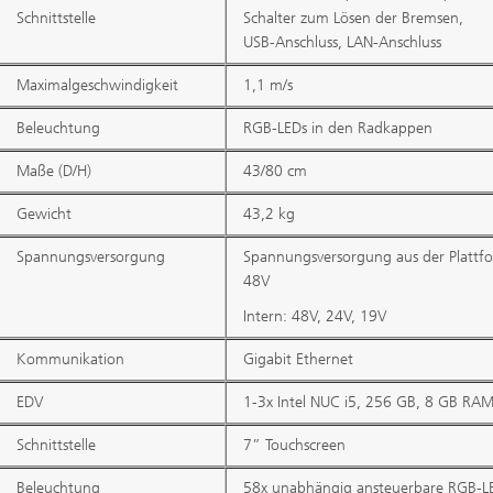
Schnittstelle
Schalter zum Lösen der Bremsen,
USB-Anschluss, LAN-Anschluss
Maximalgeschwindigkeit
1,1 m/s
Beleuchtung
RGB-LEDs in den Radkappen
Maße (D/H)
43/80 cm
Gewicht
43,2 kg
Spannungsversorgung
Spannungsversorgung aus der Plattf
48V
Intern: 48V, 24V, 19V
Kommunikation
Gigabit Ethernet
EDV
1-3x Intel NUC i5, 256 GB, 8 GB RA
Schnittstelle
7” Touchscreen
Beleuchtung
58x unabhängig ansteuerbare RGB-L