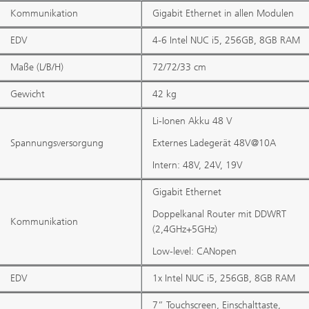
Kommunikation
Gigabit Ethernet in allen Modulen
EDV
4-6 Intel NUC i5, 256GB, 8GB RAM
Maße (L/B/H)
72/72/33 cm
Gewicht
42 kg
Li-Ionen Akku 48 V
Spannungsversorgung
Externes Ladegerät 48V@10A
Intern: 48V, 24V, 19V
Gigabit Ethernet
Doppelkanal Router mit DDWRT
Kommunikation
(2,4GHz+5GHz)
Low-level: CANopen
EDV
1x Intel NUC i5, 256GB, 8GB RAM
7” Touchscreen, Einschalttaste,