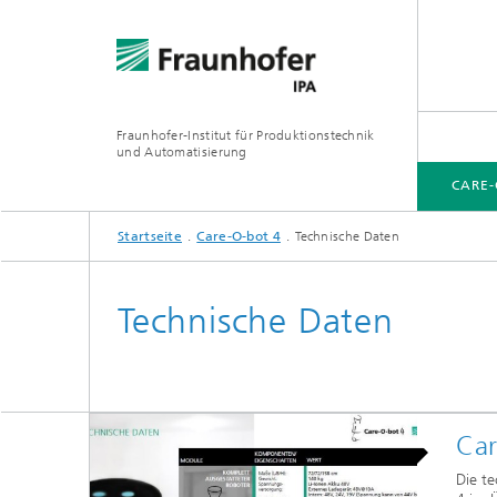
Fraunhofer-Institut für Produktionstechnik
und Automatisierung
CARE-
Startseite
Care-O-bot 4
Technische Daten
CARE-O-BOT 4
CARE-O-BOT 3
ROB@WORK
FÄHIGKEITEN
Technische Daten
Car
Die t