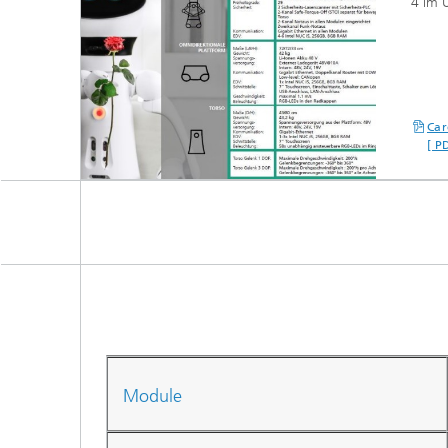
4 im Ü
Car
[ P
Module