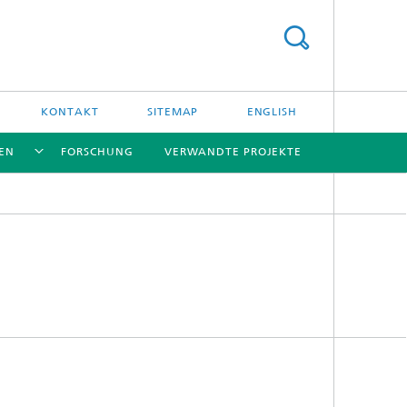
KONTAKT
SITEMAP
ENGLISH
TEN
FORSCHUNG
VERWANDTE PROJEKTE
[X]
[X]
[X]
[X]