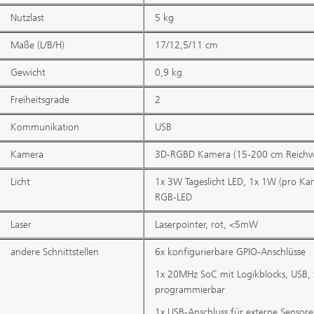
Nutzlast
5 kg
Maße (L/B/H)
17/12,5/11 cm
Gewicht
0,9 kg
Freiheitsgrade
2
Kommunikation
USB
Kamera
3D-RGBD Kamera (15-200 cm Reichw
Licht
1x 3W Tageslicht LED, 1x 1W (pro Kan
RGB-LED
Laser
Laserpointer, rot, <5mW
andere Schnittstellen
6x konfigurierbare GPIO-Anschlüsse
1x 20MHz SoC mit Logikblocks, USB, 
programmierbar
1x USB-Anschluss für externe Sensor