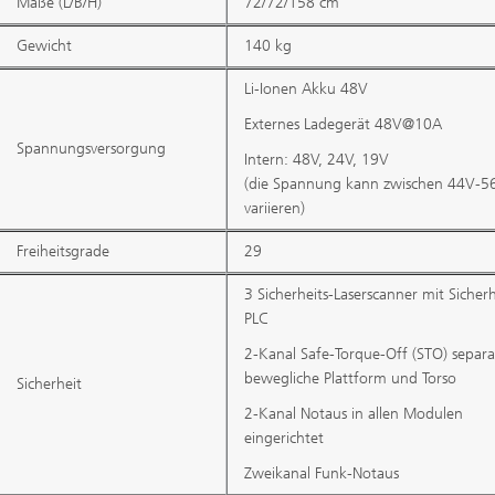
Maße (L/B/H)
72/72/158 cm
Gewicht
140 kg
Li-Ionen Akku 48V
Externes Ladegerät 48V@10A
Spannungsversorgung
Intern: 48V, 24V, 19V
(die Spannung kann zwischen 44V-5
variieren)
Freiheitsgrade
29
3 Sicherheits-Laserscanner mit Sicherh
PLC
2-Kanal Safe-Torque-Off (STO) separa
bewegliche Plattform und Torso
Sicherheit
2-Kanal Notaus in allen Modulen
eingerichtet
Zweikanal Funk-Notaus