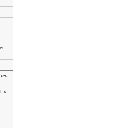
6V
eits-
t für