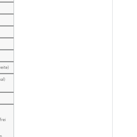
eite)
al)
frei
en